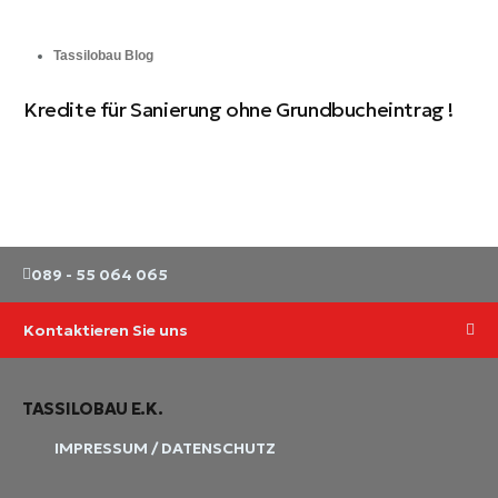
Tassilobau Blog
Kredite für Sanierung ohne Grundbucheintrag !
En
089 - 55 064 065
Kontaktieren Sie uns
TASSILOBAU E.K.
IMPRESSUM / DATENSCHUTZ