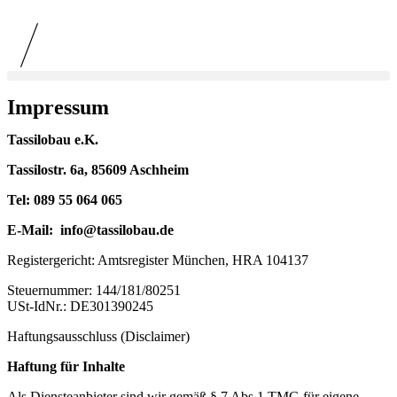
Impressum
Tassilobau e.K.
Tassilostr. 6a, 85609 Aschheim
Tel: 089 55 064 065
E-Mail: info@tassilobau.de
Registergericht: Amtsregister München, HRA 104137
Steuernummer: 144/181/80251
USt-IdNr.: DE301390245
Haftungsausschluss (Disclaimer)
Haftung für Inhalte
Als Diensteanbieter sind wir gemäß § 7 Abs.1 TMG für eigene